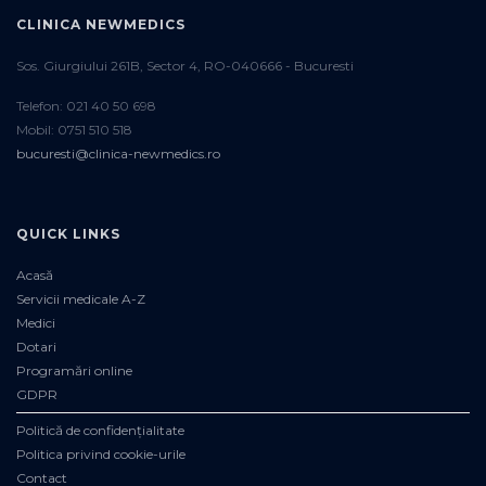
CLINICA NEWMEDICS
Sos. Giurgiului 261B, Sector 4, RO-040666 - Bucuresti
Telefon: 021 40 50 698
Mobil: 0751 510 518
bucuresti@clinica-newmedics.ro
QUICK LINKS
Acasă
Servicii medicale A-Z
Medici
Dotari
Programări online
GDPR
Politică de confidențialitate
Politica privind cookie-urile
Contact