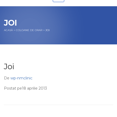
JOI
ACASĂ
>
COLOANE DE ORAR
>
JOI
Joi
De
wp-nmclinic
Postat pe18 aprilie 2013