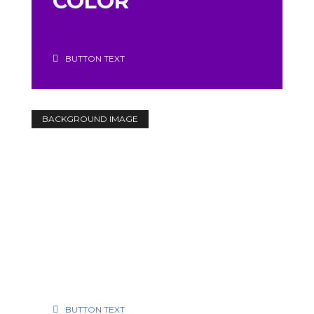
COLOR
BUTTON TEXT
BACKGROUND IMAGE
FEATURED BOX
WITH
BACKGROUND
IMAGE
BUTTON TEXT