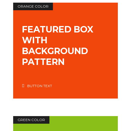
ORANGE COLOR
FEATURED BOX
WITH
BACKGROUND
PATTERN
BUTTON TEXT
GREEN COLOR