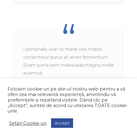
I personally wish to thank cras mattis
consectetur purus sit amet fermentum.
Etiam porta sem malesuada magna mollis
euismod.
Folosim cookie-uri pe site-ul nostru web pentru a vă
oferi cea mai relevantă experiență, amintindu-vă
AUTHOR NAME -
preferințele și repetând vizitele. Dând clic pe
Author company
„Accept”, sunteți de acord cu utilizarea TOATE cookie-
urile.
Setări Cookie-uri
Accept