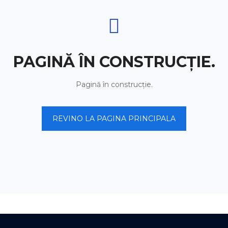
PAGINĂ ÎN CONSTRUCȚIE.
Pagină în construcție.
REVINO LA PAGINA PRINCIPALA