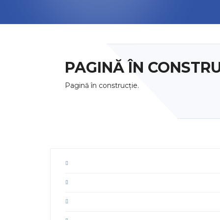
PAGINĂ ÎN CONSTRU
Pagină în construcție.