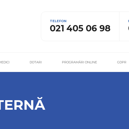
TELEFON
021 405 06 98
MEDICI
DOTARI
PROGRAMĂRI ONLINE
GDPR
TERNĂ