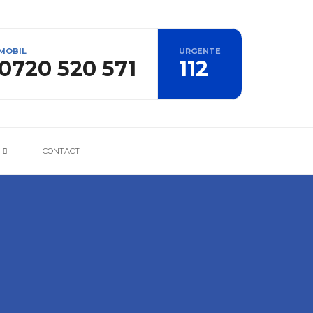
MOBIL
URGENTE
0720 520 571
112
CONTACT