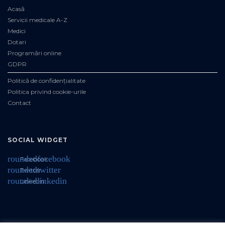
Acasă
Servicii medicale A-Z
Medici
Dotari
Programări online
GDPR
Politică de confidențialitate
Politica privind cookie-urile
Contact
SOCIAL WIDGET
roundedfacebook
Facebook
roundedtwitter
Twitter
roundedlinkedin
Linkedin