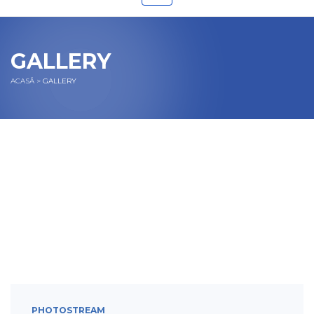
GALLERY
ACASĂ
>
GALLERY
MEDICAL UNITS
SENIOR CARE
LABORATORY
OR’S
CABINET ROOMS
PHOTOSTREAM