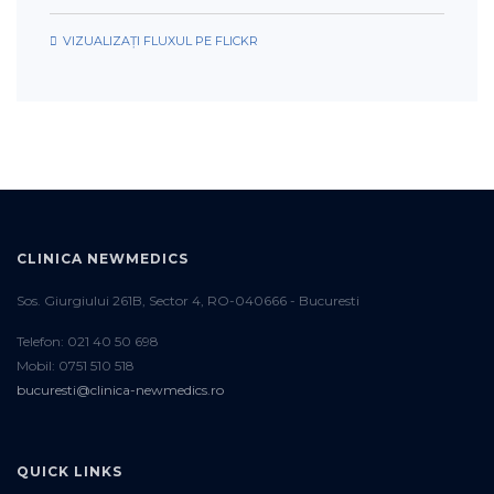
VIZUALIZAȚI FLUXUL PE FLICKR
CLINICA NEWMEDICS
Sos. Giurgiului 261B, Sector 4, RO-040666 - Bucuresti
Telefon: 021 40 50 698
Mobil: 0751 510 518
bucuresti@clinica-newmedics.ro
QUICK LINKS