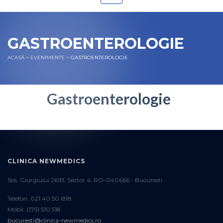
GASTROENTEROLOGIE
ACASĂ
>
EVENIMENTE
>
GASTROENTEROLOGIE
Gastroenterologie
CLINICA NEWMEDICS
Sos. Giurgiului 261B, Sector 4, RO-040666 - Bucuresti
Telefon: 021 40 50 698
Mobil: 0751 510 518
bucuresti@clinica-newmedics.ro